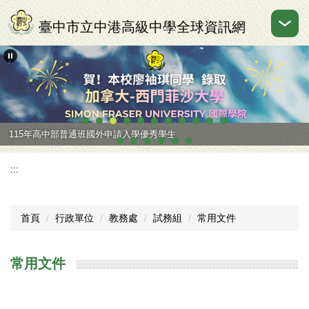
跳
到
臺中市立中港高級中學全球資訊網
主
要
內
容
區
115年高中部普通班國外申請入學優秀學生
:::
首頁
行政單位
教務處
試務組
常用文件
常用文件