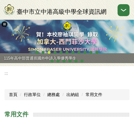
跳
到
臺中市立中港高級中學全球資訊網
主
要
內
容
區
115年高中部普通班國外申請入學優秀學生
:::
首頁
行政單位
總務處
出納組
常用文件
常用文件