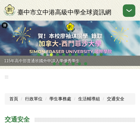
跳
到
臺中市立中港高級中學全球資訊網
主
要
內
容
區
115年高中部普通班國外申請入學優秀學生
:::
首頁
行政單位
學生事務處
生活輔導組
交通安全
交通安全