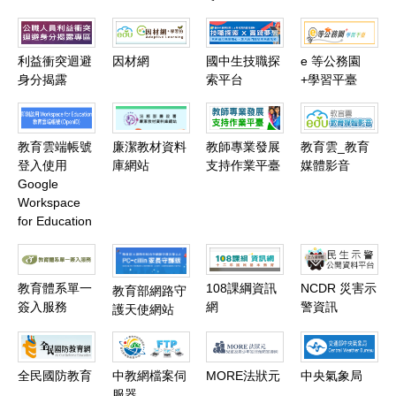
國中生技職探
利益衝突迴避
因材網
e 等公務園
索平台
身分揭露
+學習平臺
廉潔教材資料
教育雲端帳號
教師專業發展
教育雲_教育
庫網站
登入使用
支持作業平臺
媒體影音
Google
Workspace
for Education
教育體系單一
108課綱資訊
NCDR 災害示
教育部網路守
簽入服務
網
警資訊
護天使網站
全民國防教育
中教網檔案伺
MORE法狀元
中央氣象局
服器