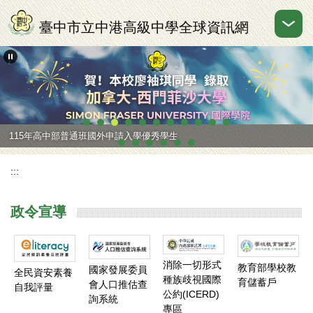
跳
到
臺中市立中港高級中學全球資訊網
主
要
內
容
區
115年高中部普通班國外申請入學優秀學生
:::
政令宣導
消除一切形式
教育部學校教
國家發展委員
全民資安素養
種族歧視國際
育儲蓄戶
會人口推估查
自我評量
公約(ICERD)
詢系統
專區