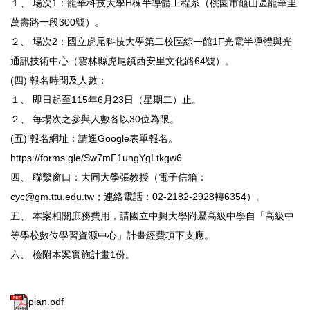
１、 場次1：龍華科技大學H棟半導體工程系（桃園市龜山區龍華里
萬壽路一段300號）。
２、 場次2：國立虎尾科技大學第二校區綜一館1F光電半導體與光
通訊技術中心（雲林縣虎尾鎮西安里文化路64號）。
(四) 報名時間及人數：
１、 即日起至115年6月23日（星期二）止。
２、 每場次之參與人數各以30位為限。
(五) 報名網址：請逕Google表單報名。
https://forms.gle/Sw7mF1ungYgLtkgw6
四、 聯繫窗口：大同大學張教授（電子信箱：
cyc@gm.ttu.edu.tw；連絡電話：02-2182-2928轉6354）。
五、 本案相關庶務費用，請國立中興大學附屬高級中學自「高級中
等學校數位學習資源中心」計畫經費項下支應。
六、 檢附本案實施計畫1份。
plan.pdf