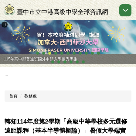
跳
到
臺中市立中港高級中學全球資訊網
主
要
內
容
區
115年高中部普通班國外申請入學優秀學生
:::
首頁
教務處
轉知114年度第2學期「高級中等學校多元選修
遠距課程（基本半導體概論）」暑假大學端實