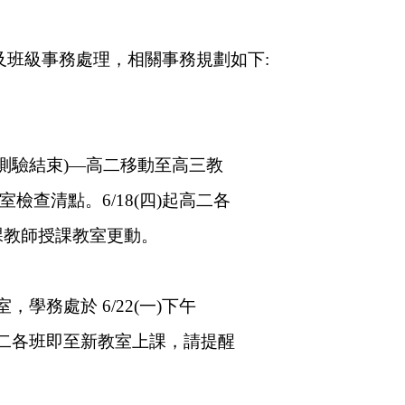
及班級事務
處理，相關事務規劃如下:
測驗結束
)—
高二移動至高三教
室檢查清點。
6/18(
四
)
起高二各
課教師授課教室更動。
室，學務處於
6/22(
一
)
下午
二各班即至新教室上課，請提醒