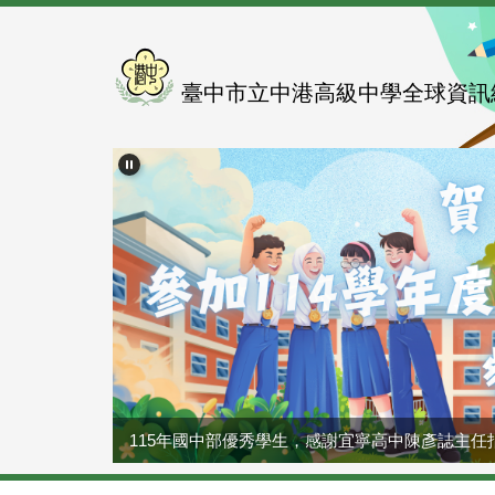
跳
到
主
要
臺中市立中港高級中學全球資訊
內
容
區
115年國中部優秀學生，感謝宜寧高中陳彥誌主任