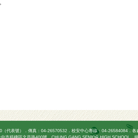
。
270（代表號）．傳真：04-26570532．校安中心專線：04-26584084．
各
中市梧棲區文昌路400號．CHUNG GANG SENIOR HIGH SCHOOL．統