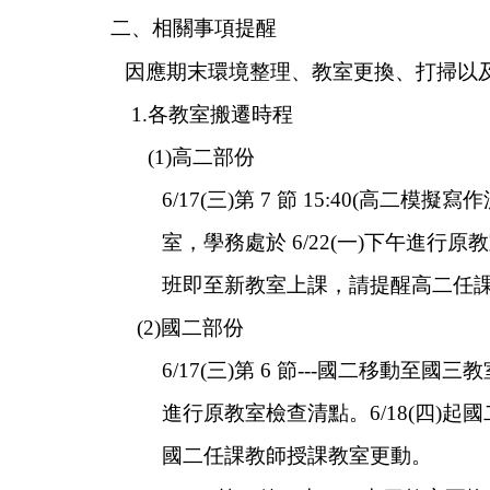
二
、相關事項提醒
因應
期末環境整理、教室更換、打掃以
1.
各教室搬遷時程
(1)
高二部份
6/17(
三
)
第
7
節
15:40(
高二模擬寫作
室，學務處於
6/22(
一
)
下午進行原教
班即至新教室上課，請提醒高二任
(2)
國二部份
6/17(
三
)
第
6
節
---
國二移動至國三教
進行原教室檢查清點。
6/18(
四
)
起國
國二任課教師授課教室更動。