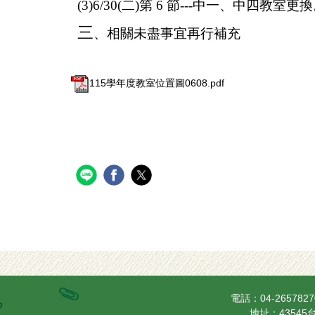
(3)6/30(
二
)
第
6
節
---
中一、中四教室更換
三
、相關未盡事宜再行補充
115學年度教室位置圖0608.pdf
電話：04-26578
地址：43545台