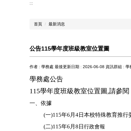
:::
首頁
最新消息
公告115學年度班級教室位置圖
作者 :
學務處
最後更新日期 :
2026-06-08
資訊群組 :
學
學務處公告
115學年度班級教室位置圖,請參閱
一
、
依據
(
一
)115
年
6
月
4
日本校特殊教育推行
(
二
)115
年
6
月
8
日
行政會報