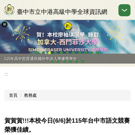
跳
到
臺中市立中港高級中學全球資訊網
主
要
內
容
區
115年高中部普通班國外申請入學優秀學生
:::
首頁
教務處
賀賀賀!!!本校今日(6/6)於115年台中市語文競賽
榮獲佳績。