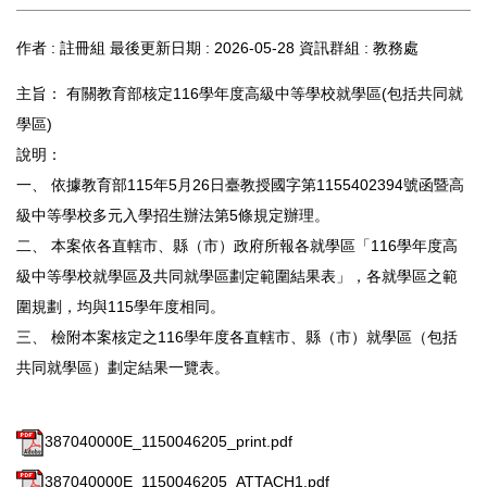
作者 :
註冊組
最後更新日期 :
2026-05-28
資訊群組 :
教務處
主旨： 有關教育部核定116學年度高級中等學校就學區(包括共同就
學區)
說明：
一、 依據教育部115年5月26日臺教授國字第1155402394號函暨高
級中等學校多元入學招生辦法第5條規定辦理。
二、 本案依各直轄市、縣（市）政府所報各就學區「116學年度高
級中等學校就學區及共同就學區劃定範圍結果表」，各就學區之範
圍規劃，均與115學年度相同。
三、 檢附本案核定之116學年度各直轄市、縣（市）就學區（包括
共同就學區）劃定結果一覽表。
387040000E_1150046205_print.pdf
387040000E_1150046205_ATTACH1.pdf