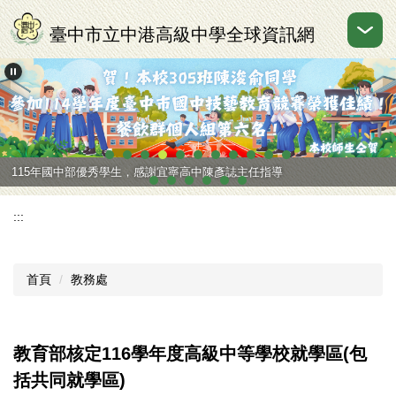
跳
到
臺中市立中港高級中學全球資訊網
主
要
內
容
區
115年高中部普通班國外申請入學優秀學生
115年國中部優秀學生，感謝宜寧高中陳彥誌主任指導
:::
首頁
教務處
教育部核定116學年度高級中等學校就學區(包
括共同就學區)