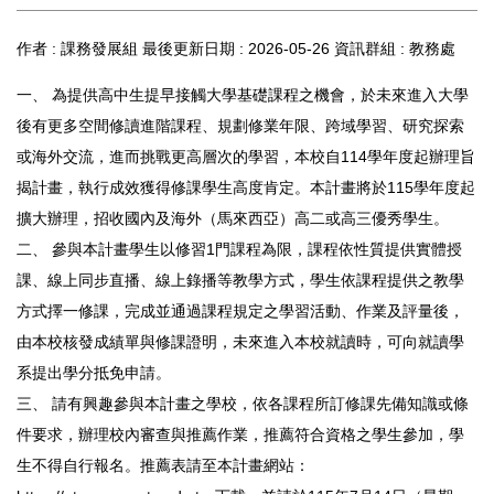
作者 :
課務發展組
最後更新日期 :
2026-05-26
資訊群組 :
教務處
一、 為提供高中生提早接觸大學基礎課程之機會，於未來進入大學
後有更多空間修讀進階課程、規劃修業年限、跨域學習、研究探索
或海外交流，進而挑戰更高層次的學習，本校自114學年度起辦理旨
揭計畫，執行成效獲得修課學生高度肯定。本計畫將於115學年度起
擴大辦理，招收國內及海外（馬來西亞）高二或高三優秀學生。
二、 參與本計畫學生以修習1門課程為限，課程依性質提供實體授
課、線上同步直播、線上錄播等教學方式，學生依課程提供之教學
方式擇一修課，完成並通過課程規定之學習活動、作業及評量後，
由本校核發成績單與修課證明，未來進入本校就讀時，可向就讀學
系提出學分抵免申請。
三、 請有興趣參與本計畫之學校，依各課程所訂修課先備知識或條
件要求，辦理校內審查與推薦作業，推薦符合資格之學生參加，學
生不得自行報名。推薦表請至本計畫網站：