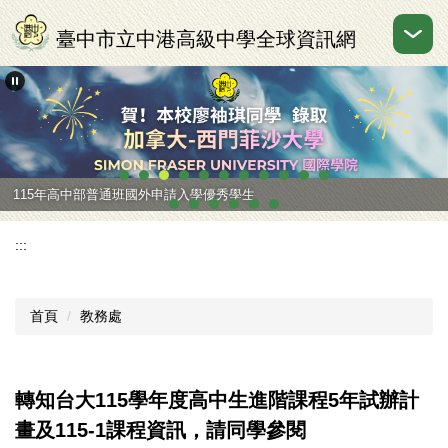
跳
到
臺中市立中港高級中學全球資訊網
主
要
內
容
區
115年高中部普通班國外申請入學優秀學生
:::
首頁
教務處
轉知台大115學年度高中生進階課程5年試辦計
畫及115-1課程資訊，請同學參閱