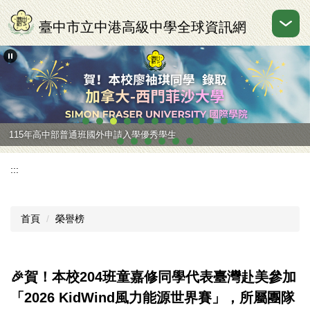
跳
到
臺中市立中港高級中學全球資訊網
主
要
內
容
區
115年高中部普通班國外申請入學優秀學生
:::
首頁
榮譽榜
🎉賀！本校204班童嘉修同學代表臺灣赴美參加
「2026 KidWind風力能源世界賽」，所屬團隊