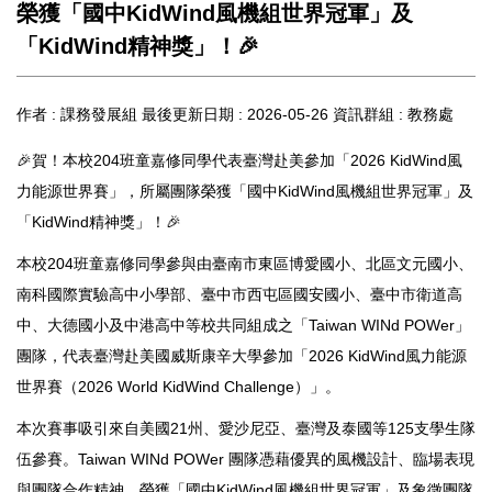
榮獲「國中KidWind風機組世界冠軍」及
「KidWind精神獎」！🎉
作者 :
課務發展組
最後更新日期 :
2026-05-26
資訊群組 :
教務處
🎉賀！本校204班童嘉修同學代表臺灣赴美參加「2026 KidWind風
力能源世界賽」，所屬團隊榮獲「國中KidWind風機組世界冠軍」及
「KidWind精神獎」！🎉
本校204班童嘉修同學參與由臺南市東區博愛國小、北區文元國小、
南科國際實驗高中小學部、臺中市西屯區國安國小、臺中市衛道高
中、大德國小及中港高中等校共同組成之「Taiwan WINd POWer」
團隊，代表臺灣赴美國威斯康辛大學參加「2026 KidWind風力能源
世界賽（2026 World KidWind Challenge）」。
本次賽事吸引來自美國21州、愛沙尼亞、臺灣及泰國等125支學生隊
伍參賽。Taiwan WINd POWer 團隊憑藉優異的風機設計、臨場表現
與團隊合作精神，榮獲「國中KidWind風機組世界冠軍」及象徵團隊