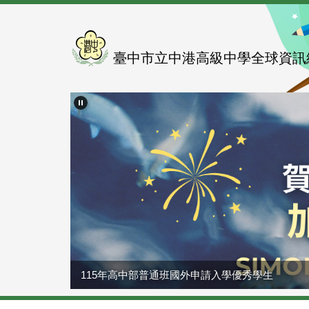
跳
到
主
要
臺中市立中港高級中學全球資訊
內
容
區
115年高中部普通班國外申請入學優秀學生