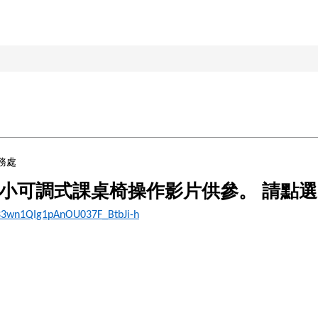
務處
國小可調式課桌椅操作影片供參。
請點選
qp33wn1QIg1pAnOU037F_BtbJi-h