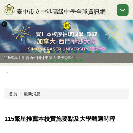
跳
到
臺中市立中港高級中學全球資訊網
主
要
內
容
區
115年高中部普通班國外申請入學優秀學生
:::
首頁
最新消息
115繁星推薦本校實施要點及大學甄選時程