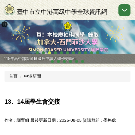
跳
到
臺中市立中港高級中學全球資訊網
主
要
內
容
區
115年高中部普通班國外申請入學優秀學生
首頁
中港新聞
13、14屆學生會交接
作者 :
訓育組
最後更新日期 :
2025-08-05
資訊群組 :
學務處