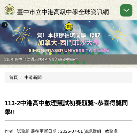
跳
到
臺中市立中港高級中學全球資訊網
主
要
內
容
區
115年高中部普通班國外申請入學優秀學生
首頁
中港新聞
113-2中港高中數理競試初賽頒獎~恭喜得獎同
學!!
作者 :
試務組
最後更新日期 :
2025-07-01
資訊群組 :
教務處