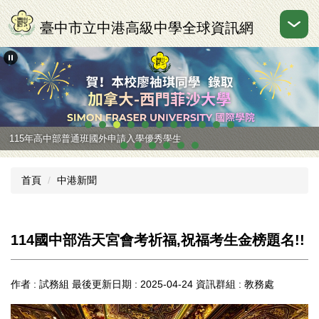
跳
到
臺中市立中港高級中學全球資訊網
主
要
內
容
區
115年高中部普通班國外申請入學優秀學生
首頁
中港新聞
114國中部浩天宮會考祈福,祝福考生金榜題名!!
作者 :
試務組
最後更新日期 :
2025-04-24
資訊群組 :
教務處