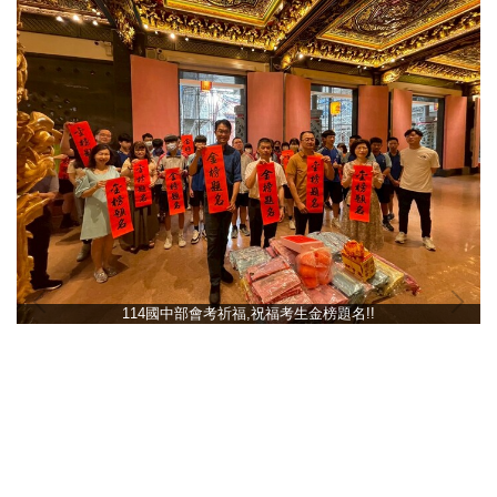
114國中部會考祈福,祝福考生金榜題名!!