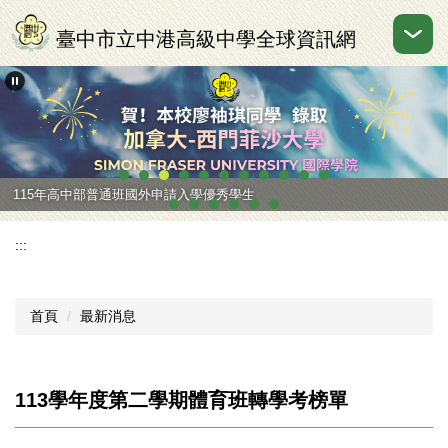
跳
到
臺中市立中港高級中學全球資訊網
主
要
內
容
區
115年國中部國中會考成績優異
115年高中部普通班國外申請入學優秀學生
:::
首頁
最新消息
113學年度第二學期體育班轉學考榜單