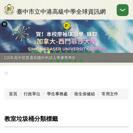
跳
到
臺中市立中港高級中學全球資訊網
主
要
內
容
區
115年高中部普通班國外申請入學優秀學生
:::
首頁
行政單位
學生事務處
衛生保健組
常用文件
教室垃圾桶分類標籤