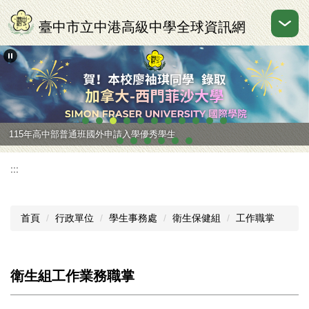
跳
到
臺中市立中港高級中學全球資訊網
主
要
內
容
區
115年高中部普通班國外申請入學優秀學生
:::
首頁
行政單位
學生事務處
衛生保健組
工作職掌
衛生組工作業務職掌