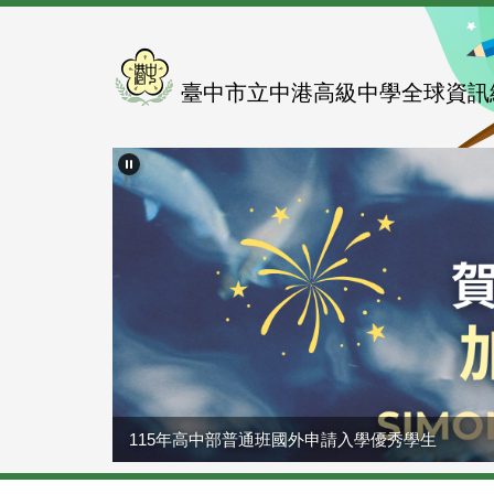
跳
到
主
要
臺中市立中港高級中學全球資訊
內
容
區
115年高中部普通班國外申請入學優秀學生