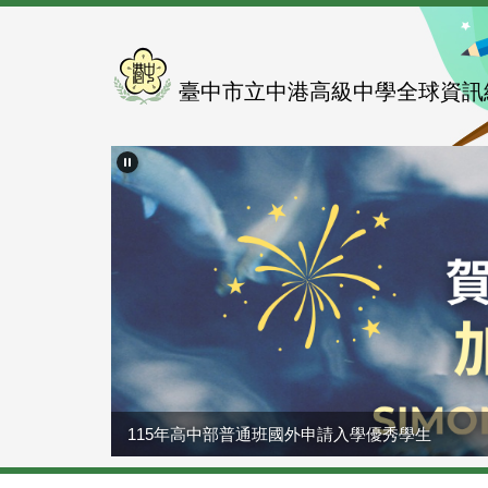
跳
到
主
要
臺中市立中港高級中學全球資訊
內
容
區
115年高中部普通班國外申請入學優秀學生