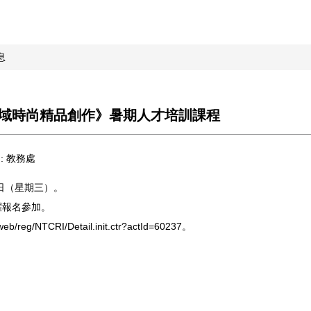
息
I跨域時尚精品創作》暑期人才培訓課程
:
教務處
9日（星期三）。
躍報名參加。
eg/NTCRI/Detail.init.ctr?actId=60237。