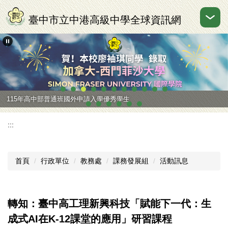
跳
到
臺中市立中港高級中學全球資訊網
主
要
內
容
區
115年高中部普通班國外申請入學優秀學生
:::
首頁
行政單位
教務處
課務發展組
活動訊息
轉知：臺中高工理新興科技「賦能下一代：生
成式AI在K-12課堂的應用」研習課程