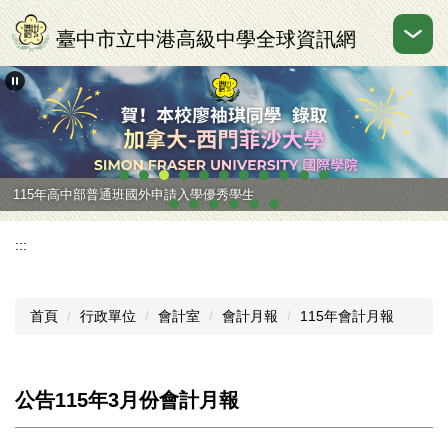
跳
到
臺中市立中港高級中學全球資訊網
主
要
內
容
區
115年高中部普通班國外申請入學優秀學生
:::
首頁
行政單位
會計室
會計月報
115年會計月報
公告115年3月份會計月報