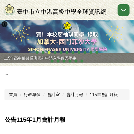
跳
到
臺中市立中港高級中學全球資訊網
主
要
內
容
區
115年高中部普通班國外申請入學優秀學生
:::
首頁
行政單位
會計室
會計月報
115年會計月報
公告115年1月會計月報