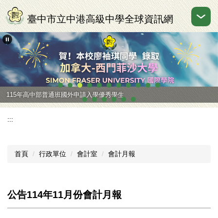
跳
到
臺中市立中港高級中學全球資訊網
主
要
內
容
區
115年高中部普通班國外申請入學優秀學生
:::
首頁
行政單位
會計室
會計月報
公告114年11月份會計月報