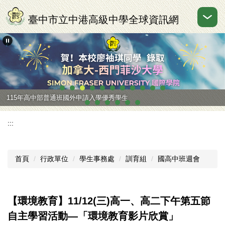
跳
到
臺中市立中港高級中學全球資訊網
主
要
內
容
區
115年高中部普通班國外申請入學優秀學生
:::
首頁
行政單位
學生事務處
訓育組
國高中班週會
【環境教育】11/12(三)高一、高二下午第五節
自主學習活動—「環境教育影片欣賞」