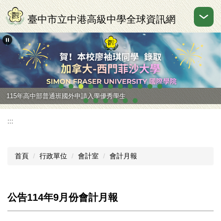
跳
到
臺中市立中港高級中學全球資訊網
主
要
內
容
區
115年高中部普通班國外申請入學優秀學生
:::
首頁
行政單位
會計室
會計月報
公告114年9月份會計月報