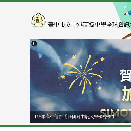
跳
到
主
要
臺中市立中港高級中學全球資訊
內
容
區
115年高中部普通班國外申請入學優秀學生