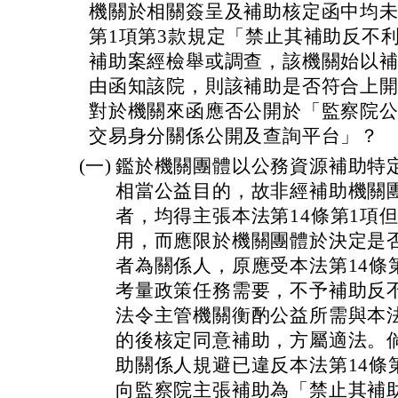
機關於相關簽呈及補助核定函中均未
第1項第3款規定「禁止其補助反不
補助案經檢舉或調查，該機關始以
由函知該院，則該補助是否符合上
對於機關來函應否公開於「監察院
交易身分關係公開及查詢平台」？
(一)
鑑於機關團體以公務資源補助特
相當公益目的，故非經補助機關
者，均得主張本法第14條第1項
用，而應限於機關團體於決定是
者為關係人，原應受本法第14條
考量政策任務需要，不予補助反
法令主管機關衡酌公益所需與本
的後核定同意補助，方屬適法。
助關係人規避已違反本法第14條
向監察院主張補助為「禁止其補