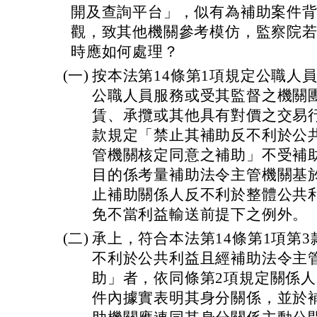
開及查詢平台」，似有為補助案件
觀，致其他機關參考模仿，監察院
時應如何處理？
(一)
按本法第14條第1項規定公職人
公職人員服務或受其監督之機關
賃、承攬或其他具有對價之交易
款規定「禁止其補助反不利於公
管機關核定同意之補助」不受補
目的係考量補助法令主管機關基
止補助關係人反不利於整體公共
免不當利益輸送前提下之例外。
(二)
承上，符合本法第14條第1項第
不利於公共利益且經補助法令主
助」者，依同條第2項規定關係
件內據實表明其身分關係，並於