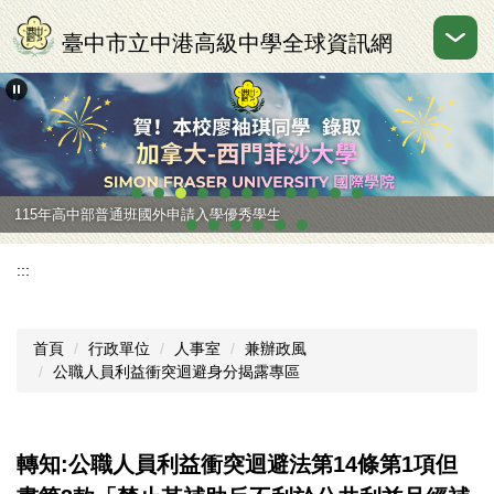
跳
到
臺中市立中港高級中學全球資訊網
主
要
內
容
區
115年高中部普通班國外申請入學優秀學生
:::
首頁
行政單位
人事室
兼辦政風
公職人員利益衝突迴避身分揭露專區
轉知:公職人員利益衝突迴避法第14條第1項但