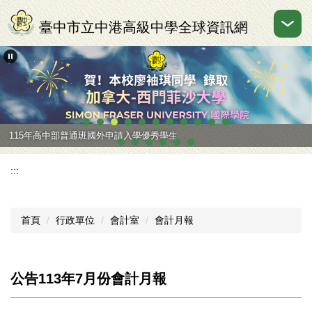
跳
到
臺中市立中港高級中學全球資訊網
主
要
內
容
區
115年高中部普通班國外申請入學優秀學生
:::
首頁
行政單位
會計室
會計月報
公告113年7月份會計月報