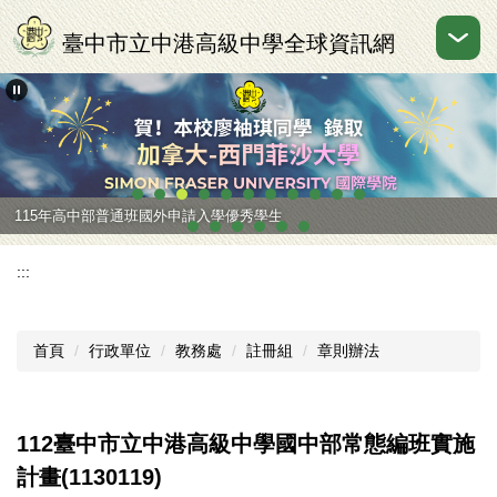
跳
到
臺中市立中港高級中學全球資訊網
主
要
內
容
區
115年高中部普通班國外申請入學優秀學生
:::
首頁
行政單位
教務處
註冊組
章則辦法
112臺中市立中港高級中學國中部常態編班實施
計畫(1130119)