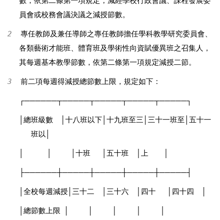
數，依第二條第一項規定，減經學校行政會議、課程發展委
員會或校務會議決議之減授節數。
2
專任教師及兼任導師之專任教師擔任學科教學研究委員會、
各類藝術才能班、體育班及學術性向資賦優異班之召集人，
其每週基本教學節數，依第二條第一項規定減授二節。
3
前二項每週得減授總節數上限，規定如下：
┌──────┬─────┬─────┬─────┬─────┐
│
總班級數
│
十八班以下
│
十九班至三
│
三十一班至
│
五十一
班以
│
│
│
│
十班
│
五十班
│
上
│
├──────┼─────┼─────┼─────┼─────┤
│
全校每週減授
│
三十二
│
三十六
│
四十
│
四十四
│
│
總節數上限
│
│
│
│
│