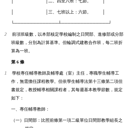
│
│
二、四至六班：七節。
│
│
│
三、七班以上：六節。
│
└──────────────┴───────────────┘
2
前項班級數，以本部核定學校編制之日間部、進修部或分部
班級數，分別為計算基準。但輪調式建教合作班，每二班折
算為一班。
第 6 條
1
學校專任輔導教師及輔導處（室）主任，專職學生輔導工
作，無需擔任課程教學。但依學生輔導法第十三條第二項但
書規定，教授輔導相關課程者，其每週基本教學節數，規定
如下：
一、專任輔導教師：
（一）日間部：比照前條第一項二級單位日間部教學組長之