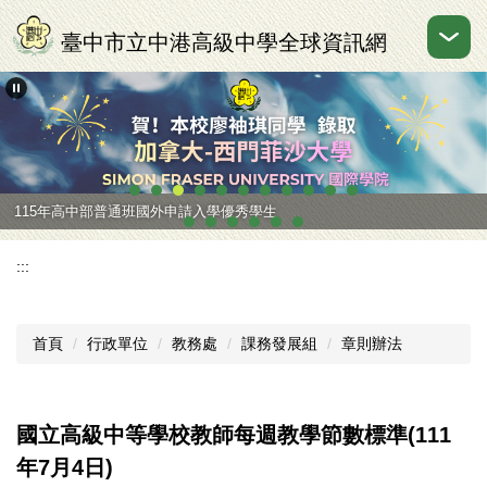
跳
到
臺中市立中港高級中學全球資訊網
主
要
內
容
區
115年高中部普通班國外申請入學優秀學生
:::
首頁
行政單位
教務處
課務發展組
章則辦法
國立高級中等學校教師每週教學節數標準(111
年7月4日)