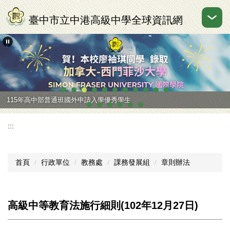
跳
到
臺中市立中港高級中學全球資訊網
主
要
內
容
區
115年高中部普通班國外申請入學優秀學生
:::
首頁
行政單位
教務處
課務發展組
章則辦法
高級中等教育法施行細則(102年12月27日)