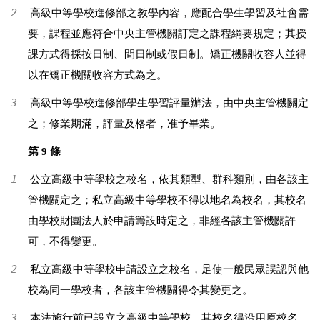
2
高級中等學校進修部之教學內容，應配合學生學習及社會需
要，課程並應符合中央主管機關訂定之課程綱要規定；其授
課方式得採按日制、間日制或假日制。矯正機關收容人並得
以在矯正機關收容方式為之。
3
高級中等學校進修部學生學習評量辦法，由中央主管機關定
之；修業期滿，評量及格者，准予畢業。
第 9 條
1
公立高級中等學校之校名，依其類型、群科類別，由各該主
管機關定之；私立高級中等學校不得以地名為校名，其校名
由學校財團法人於申請籌設時定之，非經各該主管機關許
可，不得變更。
2
私立高級中等學校申請設立之校名，足使一般民眾誤認與他
校為同一學校者，各該主管機關得令其變更之。
3
本法施行前已設立之高級中等學校，其校名得沿用原校名。