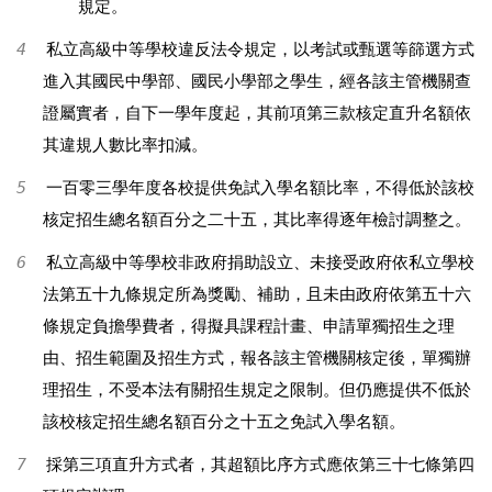
規定。
4
私立高級中等學校違反法令規定，以考試或甄選等篩選方式
進入其國民中學部、國民小學部之學生，經各該主管機關查
證屬實者，自下一學年度起，其前項第三款核定直升名額依
其違規人數比率扣減。
5
一百零三學年度各校提供免試入學名額比率，不得低於該校
核定招生總名額百分之二十五，其比率得逐年檢討調整之。
6
私立高級中等學校非政府捐助設立、未接受政府依私立學校
法第五十九條規定所為獎勵、補助，且未由政府依第五十六
條規定負擔學費者，得擬具課程計畫、申請單獨招生之理
由、招生範圍及招生方式，報各該主管機關核定後，單獨辦
理招生，不受本法有關招生規定之限制。但仍應提供不低於
該校核定招生總名額百分之十五之免試入學名額。
7
採第三項直升方式者，其超額比序方式應依第三十七條第四