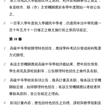
5
第三項免試入學超額比序之原則、程序及相關事項之規定，
各直轄市、縣（市）主管機關應於各學年度開始一年前公告
之。
6
一百零八學年度前入學國民中學者，仍適用本法中華民國一
百十年五月十一日修正之條文施行前之第四項規定。
第 38 條
1
高級中等學校辦理特色招生，應採學科考試分發或術科甄選
方式辦理。
2
各該主管機關應就高級中等學校評鑑結果、歷年招生情形、
學生表現及課程規劃等，公告辦理特色招生之條件及名額。
3
高級中等學校依前項公告，擬具計畫及名額，報各該主管機
關核定後，始得辦理特色招生；各該主管機關應以逐校逐班
審核為原則，並公告核定之理由。
4
前項計畫內容，應包括特色招生之目標、課程與教學規劃及