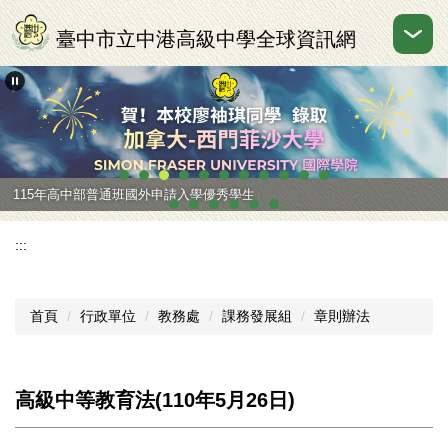
跳
到
臺中市立中港高級中學全球資訊網
主
要
內
容
區
115年高中部普通班國外申請入學優秀學生
115年國中部優秀學生，感謝宜寧高中陳彥誌主任指導
:::
首頁
行政單位
教務處
課務發展組
章則辦法
高級中等教育法(110年5月26日)