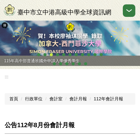
跳
到
臺中市立中港高級中學全球資訊網
主
要
內
容
區
115年高中部普通班國外申請入學優秀學生
:::
首頁
行政單位
會計室
會計月報
112年會計月報
公告112年8月份會計月報