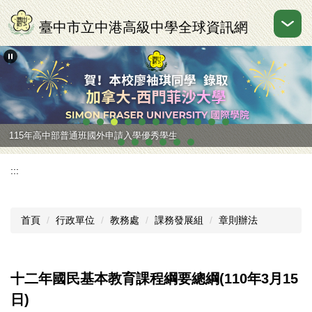
跳
到
臺中市立中港高級中學全球資訊網
主
要
內
容
區
115年高中部普通班國外申請入學優秀學生
:::
首頁
行政單位
教務處
課務發展組
章則辦法
十二年國民基本教育課程綱要總綱(110年3月15
日)