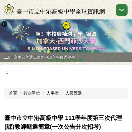
跳
到
臺中市立中港高級中學全球資訊網
主
要
內
容
區
115年高中部普通班國外申請入學優秀學生
:::
首頁
行政單位
人事室
人員甄選
臺中市立中港高級中學 111學年度第三次代理
(課)教師甄選簡章(一次公告分次招考)