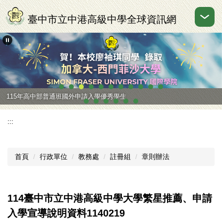
跳
到
臺中市立中港高級中學全球資訊網
主
要
內
容
區
115年高中部普通班國外申請入學優秀學生
:::
首頁
行政單位
教務處
註冊組
章則辦法
114臺中市立中港高級中學大學繁星推薦、申請
入學宣導說明資料1140219