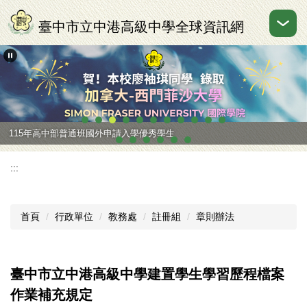
跳
到
臺中市立中港高級中學全球資訊網
主
要
內
容
區
115年高中部普通班國外申請入學優秀學生
:::
首頁
行政單位
教務處
註冊組
章則辦法
臺中市立中港高級中學建置學生學習歷程檔案
作業補充規定