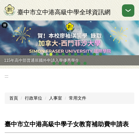
跳
到
臺中市立中港高級中學全球資訊網
主
要
內
容
區
115年高中部普通班國外申請入學優秀學生
:::
首頁
行政單位
人事室
常用文件
臺中市立中港高級中學子女教育補助費申請表