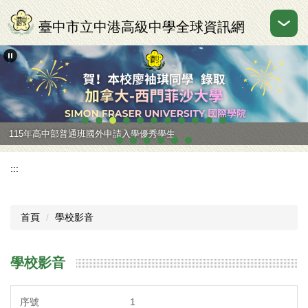
跳
到
臺中市立中港高級中學全球資訊網
主
要
內
容
區
115年高中部普通班國外申請入學優秀學生
:::
首頁
學校影音
學校影音
1